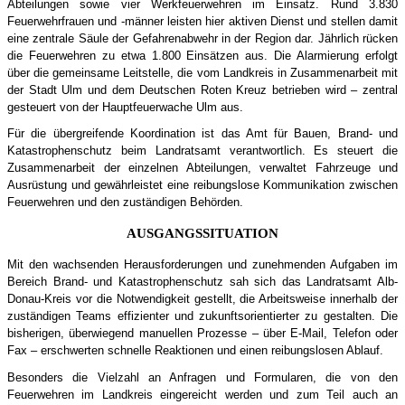
Abteilungen sowie vier Werkfeuerwehren im Einsatz. Rund 3.830
Feuerwehrfrauen und -männer leisten hier aktiven Dienst und stellen damit
eine zentrale Säule der Gefahrenabwehr in der Region dar. Jährlich rücken
die Feuerwehren zu etwa 1.800 Einsätzen aus. Die Alarmierung erfolgt
über die gemeinsame Leitstelle, die vom Landkreis in Zusammenarbeit mit
der Stadt Ulm und dem Deutschen Roten Kreuz betrieben wird – zentral
gesteuert von der Hauptfeuerwache Ulm aus.
Für die übergreifende Koordination ist das Amt für Bauen, Brand- und
Katastrophenschutz beim Landratsamt verantwortlich. Es steuert die
Zusammenarbeit der einzelnen Abteilungen, verwaltet Fahrzeuge und
Ausrüstung und gewährleistet eine reibungslose Kommunikation zwischen
Feuerwehren und den zuständigen Behörden.
AUSGANGSSITUATION
Mit den wachsenden Herausforderungen und zunehmenden Aufgaben im
Bereich Brand- und Katastrophenschutz sah sich das Landratsamt Alb-
Donau-Kreis vor die Notwendigkeit gestellt, die Arbeitsweise innerhalb der
zuständigen Teams effizienter und zukunftsorientierter zu gestalten. Die
bisherigen, überwiegend manuellen Prozesse – über E-Mail, Telefon oder
Fax – erschwerten schnelle Reaktionen und einen reibungslosen Ablauf.
Besonders die Vielzahl an Anfragen und Formularen, die von den
Feuerwehren im Landkreis eingereicht werden und zum Teil auch an