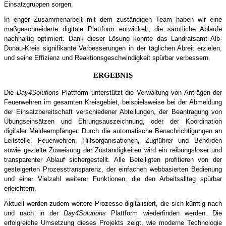
Einsatzgruppen sorgen.
In enger Zusammenarbeit mit dem zuständigen Team haben wir eine
maßgeschneiderte digitale Plattform entwickelt, die sämtliche Abläufe
nachhaltig optimiert. Dank dieser Lösung konnte das Landratsamt Alb-
Donau-Kreis signifikante Verbesserungen in der täglichen Abreit erzielen,
und seine Effizienz und Reaktionsgeschwindigkeit spürbar verbessern.
ERGEBNIS
Die
Day4Solutions
Plattform unterstützt die Verwaltung von Anträgen der
Feuerwehren im gesamten Kreisgebiet, beispielsweise bei der Abmeldung
der Einsatzbereitschaft verschiedener Abteilungen, der Beantragung von
Übungseinsätzen und Ehrungsauszeichnung, oder der Koordination
digitaler Meldeempfänger. Durch die automatische Benachrichtigungen an
Leitstelle, Feuerwehren, Hilfsorganisationen, Zugführer und Behörden
sowie gezielte Zuweisung der Zuständigkeiten wird ein reibungsloser und
transparenter Ablauf sichergestellt. Alle Beteiligten profitieren von der
gesteigerten Prozesstransparenz, der einfachen webbasierten Bedienung
und einer Vielzahl weiterer Funktionen, die den Arbeitsalltag spürbar
erleichtern.
Aktuell werden zudem weitere Prozesse digitalisiert, die sich künftig nach
und nach in der
Day4Solutions
Plattform wiederfinden werden. Die
erfolgreiche Umsetzung dieses Projekts zeigt, wie moderne Technologie