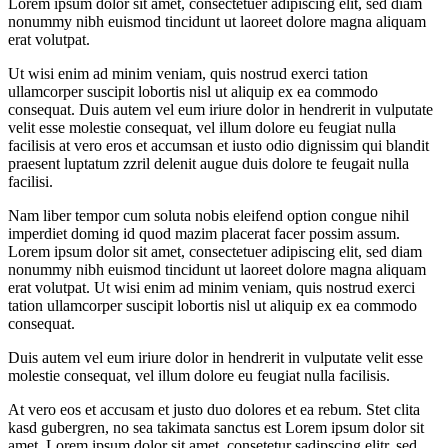
Lorem ipsum dolor sit amet, consectetuer adipiscing elit, sed diam
nonummy nibh euismod tincidunt ut laoreet dolore magna aliquam
erat volutpat.
Ut wisi enim ad minim veniam, quis nostrud exerci tation
ullamcorper suscipit lobortis nisl ut aliquip ex ea commodo
consequat. Duis autem vel eum iriure dolor in hendrerit in vulputate
velit esse molestie consequat, vel illum dolore eu feugiat nulla
facilisis at vero eros et accumsan et iusto odio dignissim qui blandit
praesent luptatum zzril delenit augue duis dolore te feugait nulla
facilisi.
Nam liber tempor cum soluta nobis eleifend option congue nihil
imperdiet doming id quod mazim placerat facer possim assum.
Lorem ipsum dolor sit amet, consectetuer adipiscing elit, sed diam
nonummy nibh euismod tincidunt ut laoreet dolore magna aliquam
erat volutpat. Ut wisi enim ad minim veniam, quis nostrud exerci
tation ullamcorper suscipit lobortis nisl ut aliquip ex ea commodo
consequat.
Duis autem vel eum iriure dolor in hendrerit in vulputate velit esse
molestie consequat, vel illum dolore eu feugiat nulla facilisis.
At vero eos et accusam et justo duo dolores et ea rebum. Stet clita
kasd gubergren, no sea takimata sanctus est Lorem ipsum dolor sit
amet. Lorem ipsum dolor sit amet, consetetur sadipscing elitr, sed