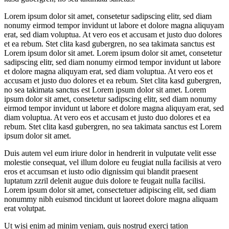
Lorem ipsum dolor sit amet, consetetur sadipscing elitr, sed diam
nonumy eirmod tempor invidunt ut labore et dolore magna aliquyam
erat, sed diam voluptua. At vero eos et accusam et justo duo dolores
et ea rebum. Stet clita kasd gubergren, no sea takimata sanctus est
Lorem ipsum dolor sit amet. Lorem ipsum dolor sit amet, consetetur
sadipscing elitr, sed diam nonumy eirmod tempor invidunt ut labore
et dolore magna aliquyam erat, sed diam voluptua. At vero eos et
accusam et justo duo dolores et ea rebum. Stet clita kasd gubergren,
no sea takimata sanctus est Lorem ipsum dolor sit amet. Lorem
ipsum dolor sit amet, consetetur sadipscing elitr, sed diam nonumy
eirmod tempor invidunt ut labore et dolore magna aliquyam erat, sed
diam voluptua. At vero eos et accusam et justo duo dolores et ea
rebum. Stet clita kasd gubergren, no sea takimata sanctus est Lorem
ipsum dolor sit amet.
Duis autem vel eum iriure dolor in hendrerit in vulputate velit esse
molestie consequat, vel illum dolore eu feugiat nulla facilisis at vero
eros et accumsan et iusto odio dignissim qui blandit praesent
luptatum zzril delenit augue duis dolore te feugait nulla facilisi.
Lorem ipsum dolor sit amet, consectetuer adipiscing elit, sed diam
nonummy nibh euismod tincidunt ut laoreet dolore magna aliquam
erat volutpat.
Ut wisi enim ad minim veniam, quis nostrud exerci tation