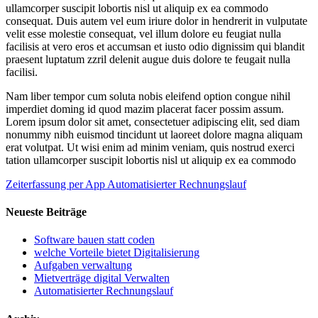
ullamcorper suscipit lobortis nisl ut aliquip ex ea commodo
consequat. Duis autem vel eum iriure dolor in hendrerit in vulputate
velit esse molestie consequat, vel illum dolore eu feugiat nulla
facilisis at vero eros et accumsan et iusto odio dignissim qui blandit
praesent luptatum zzril delenit augue duis dolore te feugait nulla
facilisi.
Nam liber tempor cum soluta nobis eleifend option congue nihil
imperdiet doming id quod mazim placerat facer possim assum.
Lorem ipsum dolor sit amet, consectetuer adipiscing elit, sed diam
nonummy nibh euismod tincidunt ut laoreet dolore magna aliquam
erat volutpat. Ut wisi enim ad minim veniam, quis nostrud exerci
tation ullamcorper suscipit lobortis nisl ut aliquip ex ea commodo
Zeiterfassung per App
Automatisierter Rechnungslauf
Neueste Beiträge
Software bauen statt coden
welche Vorteile bietet Digitalisierung
Aufgaben verwaltung
Mietverträge digital Verwalten
Automatisierter Rechnungslauf