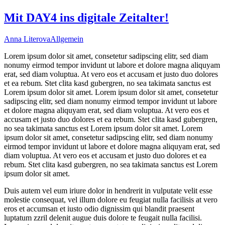
Mit DAY4 ins digitale Zeitalter!
Anna Literova
Allgemein
Lorem ipsum dolor sit amet, consetetur sadipscing elitr, sed diam
nonumy eirmod tempor invidunt ut labore et dolore magna aliquyam
erat, sed diam voluptua. At vero eos et accusam et justo duo dolores
et ea rebum. Stet clita kasd gubergren, no sea takimata sanctus est
Lorem ipsum dolor sit amet. Lorem ipsum dolor sit amet, consetetur
sadipscing elitr, sed diam nonumy eirmod tempor invidunt ut labore
et dolore magna aliquyam erat, sed diam voluptua. At vero eos et
accusam et justo duo dolores et ea rebum. Stet clita kasd gubergren,
no sea takimata sanctus est Lorem ipsum dolor sit amet. Lorem
ipsum dolor sit amet, consetetur sadipscing elitr, sed diam nonumy
eirmod tempor invidunt ut labore et dolore magna aliquyam erat, sed
diam voluptua. At vero eos et accusam et justo duo dolores et ea
rebum. Stet clita kasd gubergren, no sea takimata sanctus est Lorem
ipsum dolor sit amet.
Duis autem vel eum iriure dolor in hendrerit in vulputate velit esse
molestie consequat, vel illum dolore eu feugiat nulla facilisis at vero
eros et accumsan et iusto odio dignissim qui blandit praesent
luptatum zzril delenit augue duis dolore te feugait nulla facilisi.